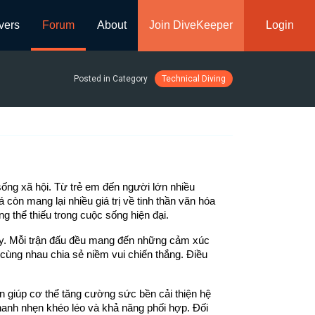
vers
Forum
About
Join DiveKeeper
Login
Posted in Category
Technical Diving
ống xã hội. Từ trẻ em đến người lớn nhiều 
còn mang lại nhiều giá trị về tinh thần văn hóa 
 thể thiếu trong cuộc sống hiện đại.
này. Mỗi trận đấu đều mang đến những cảm xúc 
ùng nhau chia sẻ niềm vui chiến thắng. Điều 
n giúp cơ thể tăng cường sức bền cải thiện hệ 
anh nhẹn khéo léo và khả năng phối hợp. Đối 