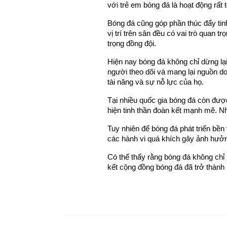
với trẻ em bóng đá là hoạt động rất t
Bóng đá cũng góp phần thúc đẩy tinh
vị trí trên sân đều có vai trò quan 
trọng đồng đội.
Hiện nay bóng đá không chỉ dừng lại 
người theo dõi và mang lại nguồn doa
tài năng và sự nỗ lực của họ.
Tại nhiều quốc gia bóng đá còn đượ
hiện tinh thần đoàn kết mạnh mẽ. N
Tuy nhiên để bóng đá phát triển bề
các hành vi quá khích gây ảnh hưởng
Có thể thấy rằng bóng đá không chỉ 
kết cộng đồng bóng đá đã trở thành